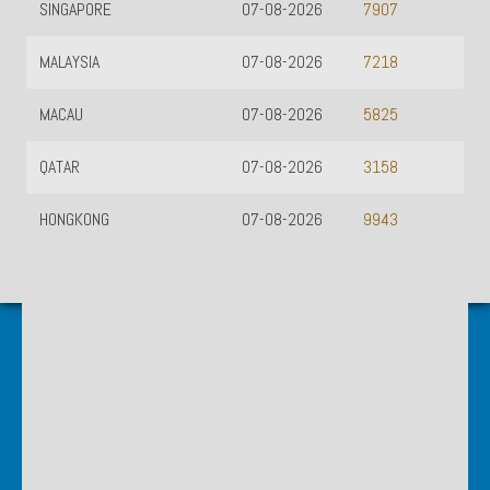
SINGAPORE
07-08-2026
7907
MALAYSIA
07-08-2026
7218
MACAU
07-08-2026
5825
QATAR
07-08-2026
3158
HONGKONG
07-08-2026
9943