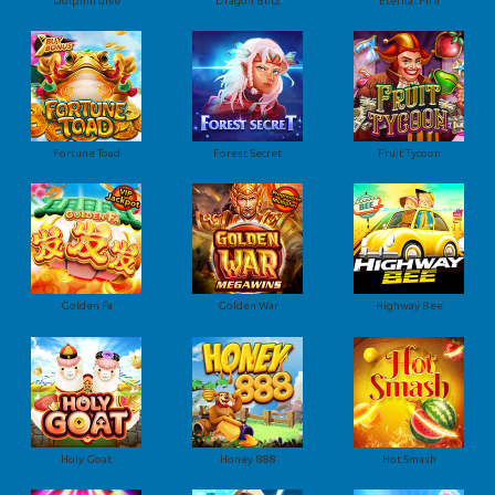
Dolphin dive
Dragon Blitz
Eternal Fire
Fortune Toad
Forest Secret
Fruit Tycoon
Golden Fa
Golden War
Highway Bee
Holy Goat
Honey 888
Hot Smash