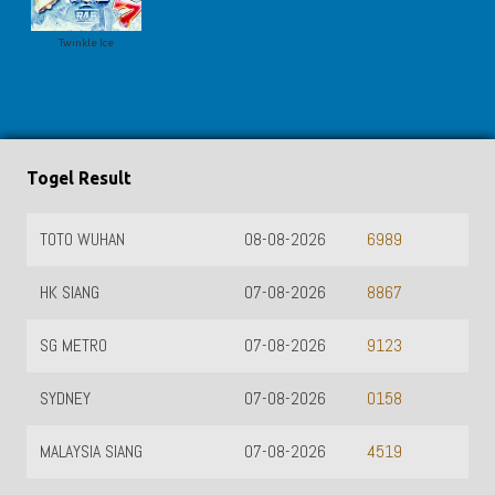
Twinkle Ice
Togel Result
TOTO WUHAN
08-08-2026
6989
HK SIANG
07-08-2026
8867
SG METRO
07-08-2026
9123
SYDNEY
07-08-2026
0158
MALAYSIA SIANG
07-08-2026
4519