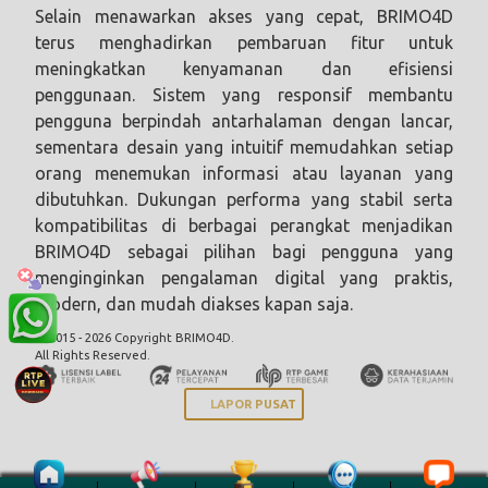
Selain menawarkan akses yang cepat, BRIMO4D
terus menghadirkan pembaruan fitur untuk
meningkatkan kenyamanan dan efisiensi
penggunaan. Sistem yang responsif membantu
pengguna berpindah antarhalaman dengan lancar,
sementara desain yang intuitif memudahkan setiap
orang menemukan informasi atau layanan yang
dibutuhkan. Dukungan performa yang stabil serta
kompatibilitas di berbagai perangkat menjadikan
BRIMO4D sebagai pilihan bagi pengguna yang
menginginkan pengalaman digital yang praktis,
modern, dan mudah diakses kapan saja.
© 2015 - 2026 Copyright BRIMO4D.
All Rights Reserved.
LAPOR PUSAT