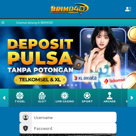
amat datang di BRIMO4D
Selamat datang di BRIMO4D
TOGEL
SLOT
LIVE CASINO
SPORT
ARCADE
SABU