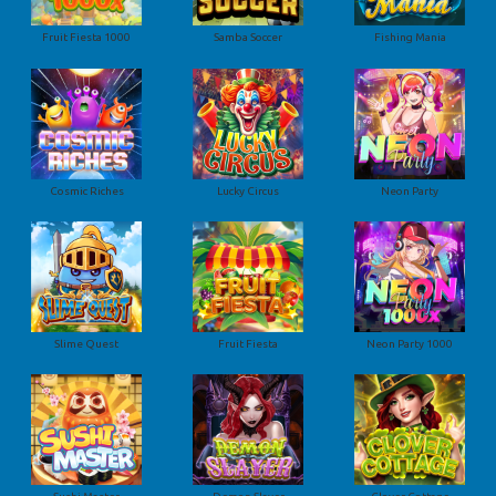
Fruit Fiesta 1000
Samba Soccer
Fishing Mania
Cosmic Riches
Lucky Circus
Neon Party
Slime Quest
Fruit Fiesta
Neon Party 1000