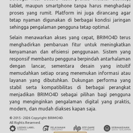
tablet, maupun smartphone tanpa harus menghadapi
proses yang rumit. Platform ini juga dirancang agar
tetap nyaman digunakan di berbagai kondisi jaringan
sehingga pengalaman pengguna tetap optimal.
Selain menawarkan akses yang cepat, BRIMO4D terus
menghadirkan pembaruan fitur untuk meningkatkan
kenyamanan dan efisiensi penggunaan. Sistem yang
responsif membantu pengguna berpindah antarhalaman
dengan lancar, sementara desain yang intuitif
memudahkan setiap orang menemukan informasi atau
layanan yang dibutuhkan. Dukungan performa yang
stabil serta kompatibilitas di berbagai perangkat
menjadikan BRIMO4D sebagai pilihan bagi pengguna
yang menginginkan pengalaman digital yang praktis,
modern, dan mudah diakses kapan saja.
© 2015 - 2026 Copyright BRIMO4D.
All Rights Reserved.