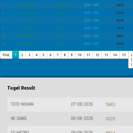
5
02 Aug 2026
Minggu
QTR - 136
6015
6
01 Aug 2026
Sabtu
QTR - 135
3593
7
31 Jul 2026
Jumat
QTR - 134
9514
8
30 Jul 2026
Kamis
QTR - 133
1218
9
29 Jul 2026
Rabu
QTR - 132
4557
10
28 Jul 2026
Selasa
QTR - 131
6533
1
First
2
3
4
5
6
7
8
9
10
11
12
13
14
15
L
(
)
Togel Result
TOTO WUHAN
07-08-2026
5883
HK SIANG
06-08-2026
9220
SG METRO
06-08-2026
8814