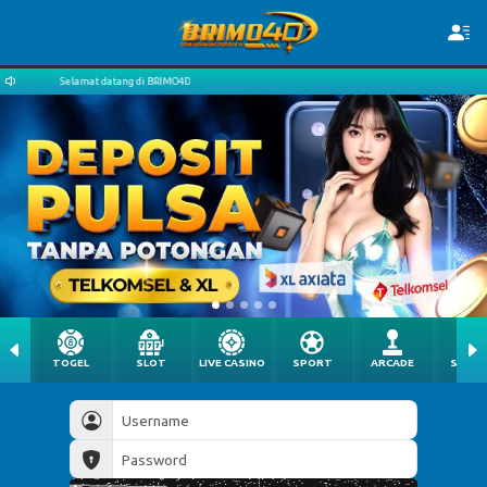
Selamat datang di BRIMO4D
Selamat datang di BRIMO4D
TOGEL
SLOT
LIVE CASINO
SPORT
ARCADE
SABU