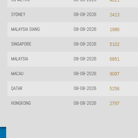
SYDNEY
08-08-2026
2413
MALAYSIA SIANG
08-08-2026
1986
SINGAPORE
08-08-2026
5102
MALAYSIA
08-08-2026
6851
MACAU
08-08-2026
9097
QATAR
08-08-2026
5256
HONGKONG
08-08-2026
2797