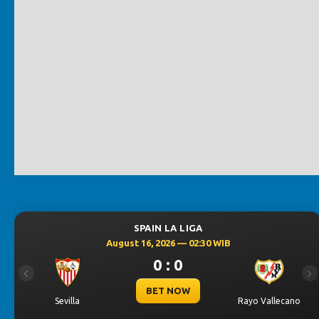
LA LIGA
SPAIN LA
26 — 02:30 WIB
August 16, 2026 
: 0
0 : 
Previous
Ne
 NOW
BET N
Rayo Vallecano
Alaves