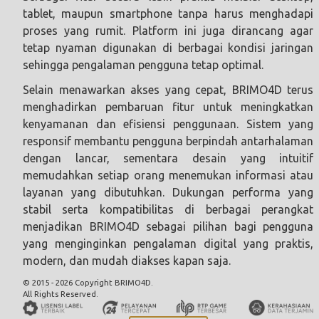
tablet, maupun smartphone tanpa harus menghadapi
proses yang rumit. Platform ini juga dirancang agar
tetap nyaman digunakan di berbagai kondisi jaringan
sehingga pengalaman pengguna tetap optimal.
Selain menawarkan akses yang cepat, BRIMO4D terus
menghadirkan pembaruan fitur untuk meningkatkan
kenyamanan dan efisiensi penggunaan. Sistem yang
responsif membantu pengguna berpindah antarhalaman
dengan lancar, sementara desain yang intuitif
memudahkan setiap orang menemukan informasi atau
layanan yang dibutuhkan. Dukungan performa yang
stabil serta kompatibilitas di berbagai perangkat
menjadikan BRIMO4D sebagai pilihan bagi pengguna
yang menginginkan pengalaman digital yang praktis,
modern, dan mudah diakses kapan saja.
© 2015 - 2026 Copyright BRIMO4D.
All Rights Reserved.