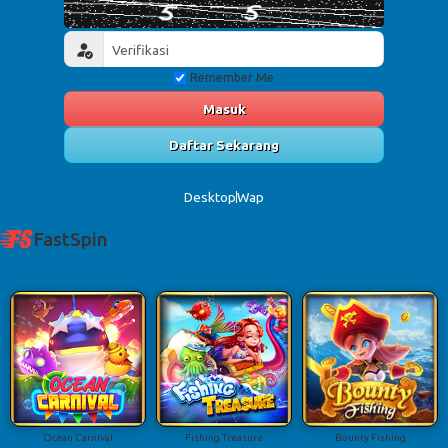
Remember Me
Masuk
Daftar Sekarang
Desktop
Wap
FastSpin
Ocean Carnival
Fishing Treasure
Bounty Fishing